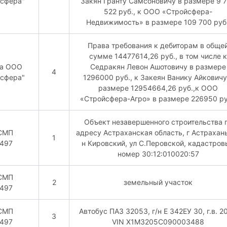
йсфера"
Закян Гранту Самсоновичу в размере 9 
522 руб., к ООО «Стройсфера-
Недвижимость» в размере 109 700 руб.
Права требования к дебиторам в обще
сумме 14477614,26 руб., в том числе к
ва ООО
Седракян Левон Ашотовичу в размере
4
йсфера"
1296000 руб., к Закеян Ванику Айковичу
размере 12954664,26 руб.,к ООО
«Стройсфера-Агро» в размере 226950 ру
Объект незавершенного строительства 
СМП
адресу Астраханская область, г Астрахань
1
497
н Кировский, ул С.Перовской, кадастров
номер 30:12:010020:57
СМП
2
земельный участок
497
СМП
Автобус ПАЗ 32053, г/н Е 342ЕУ 30, г.в. 2
3
497
VIN X1M3205C090003488