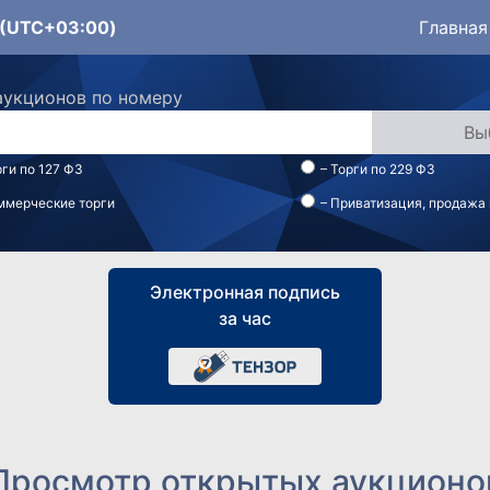
3 (UTC+03:00)
Главная
аукционов по номеру
рги по 127 ФЗ
– Торги по 229 ФЗ
ммерческие торги
– Приватизация, продажа
Электронная подпись
за час
Просмотр открытых аукционо