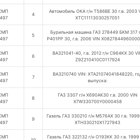
СМП
Автомобиль ОКА г/н Т586ВЕ 30 г.в. 2003 
4
497
XTC11113030257051
СМП
Бурильная машина ГАЗ 278449 БКМ 317 г
5
497
Р401РР 30, г.в. 2006 VIN X082784496000
СМП
ВАЗ21041-40, г.в. 2012 г/н C964KX 30 V
6
497
Z9Z210410C0117924
СМП
ВАЗ210740 VIN: ХТА21074041848220, го
7
497
выпуска:
СМП
ГАЗ 3307 г/н Х690АК30 г.в. 2000 VIN
8
497
X7W330700Y0000458
СМП
Газель ГАЗ 330210 г/н М576АХ 30 г.в. 1999
9
497
XTH330210X1727943
СМП
Газель ГАЗ 322132 г/н О193КК 30 г.в. 1999
10