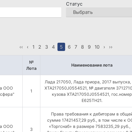
Статус
‹‹
‹
1
2
3
4
5
6
7
8
9
10
›
››
№
Наименование лота
Лота
Лада 217050, Лада приора, 2017 выпуска,
ва ООО
XTA217050J0554521, № двигателя 371271
1
йсфера"
кузова XTA217050J0554521, гос.номер
Е625ТН21.
Права требования к дебиторам в обще
сумме 17421457,29 руб., в том числе к 
ва ООО
«Торгснаб» в размере 7583235,29 руб., 
3