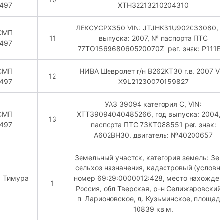
497
XTH32213210204310
ЛЕКСУСРХ350 VIN: JTJHK31U902033080, 
СМП
11
выпуска: 2007, № паспорта ПТС
497
77TO156968060520070Z, рeг. знак: Р111
СМП
НИВА Шевролет г/н В262КТ30 г.в. 2007 V
12
497
X9L21230070159827
УАЗ 39094 категория С, VIN:
СМП
ХТТ39094040485266, год выпуска: 2004
13
497
паспорта ПТС 73КТ088551 рer. знак:
А602ВН30, двигатель: №40200657
Земельный участок, категория земель: З
сельхоз назначения, кадастровый (услов
а Тимура
номер 69:29:0000012:428, место нахожде
1
Россия, обл Тверская, р-н Селижаровский
п. Ларионовское, д. Кузьминское, площа
10839 кв.м.