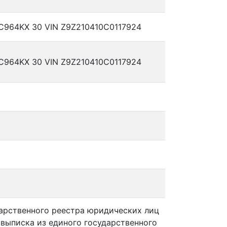
н C964KX 30 VIN Z9Z210410C0117924
н C964KX 30 VIN Z9Z210410C0117924
дарственного реестра юридических лиц
 выписка из единого государственного