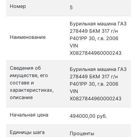
Номер
5
Бурильная машина ГАЗ
278449 БКМ 317 г/н
Наименование
Р401РР 30, г.в. 2006
VIN
X0827844960000243
Сведения об
Бурильная машина ГАЗ
имуществе, его
278449 БКМ 317 г/н
составе и
Р401РР 30, г.в. 2006
характеристиках,
VIN
описание
X0827844960000243
Начальная цена
494000,00 руб.
Единицы шага
Проценты