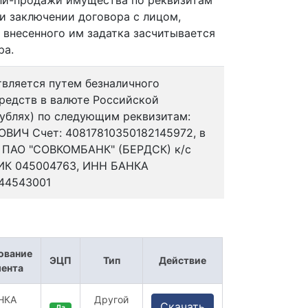
ли-продажи имущества по реквизитам
и заключении договора с лицом,
 внесенного им задатка засчитывается
ра.
твляется путем безналичного
редств в валюте Российской
ублях) по следующим реквизитам:
ИЧ Счет: 40817810350182145972, в
ПАО "СОВКОМБАНК" (БЕРДСК) к/с
БИК 045004763, ИНН БАНКА
544543001
ование
ЭЦП
Тип
Действие
ента
НКА
Другой
Скачать
Да