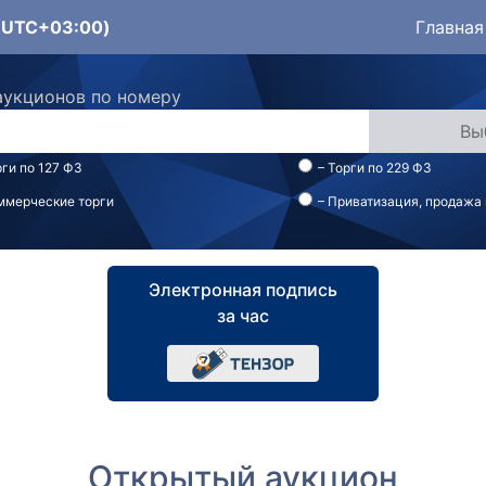
 (UTC+03:00)
Главная
аукционов по номеру
рги по 127 ФЗ
– Торги по 229 ФЗ
ммерческие торги
– Приватизация, продажа
Электронная подпись
за час
Открытый аукцион