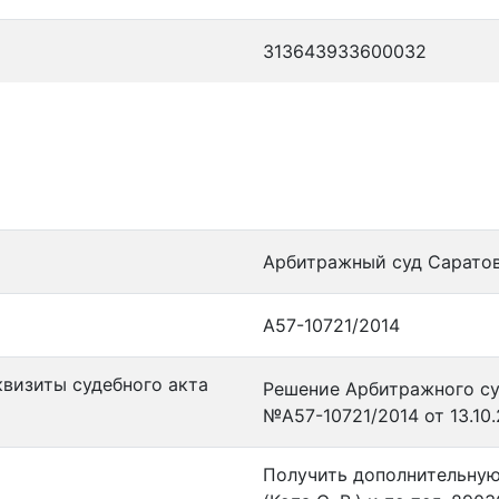
313643933600032
Арбитражный суд Сарато
А57-10721/2014
квизиты судебного акта
Решение Арбитражного су
№А57-10721/2014 от 13.10.
Получить дополнительну