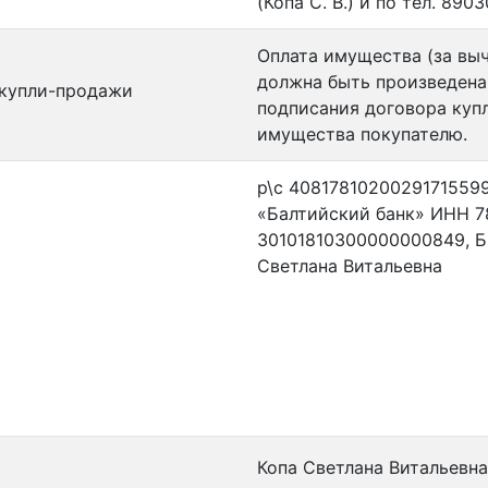
(Копа С. В.) и по тел. 8903
Оплата имущества (за выч
должна быть произведена 
 купли-продажи
подписания договора куп
имущества покупателю.
р\с 4081781020029171559
«Балтийский банк» ИНН 7
30101810300000000849, БИ
Светлана Витальевна
Копа Светлана Витальевна