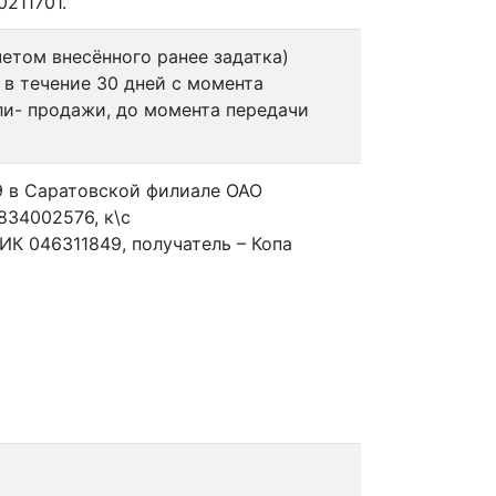
0211701.
етом внесённого ранее задатка)
в течение 30 дней с момента
ли- продажи, до момента передачи
9 в Саратовской филиале ОАО
834002576, к\с
К 046311849, получатель – Копа