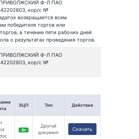
в ПРИВОЛЖСКИЙ Ф-Л ПАО
42202803, кор/с №
адаток возвращается всем
ем победителя торгов или
торгов, в течение пяти рабочих дней
ола о результатах проведения торгов.
в ПРИВОЛЖСКИЙ Ф-Л ПАО
42202803, кор/с №
ание
ЭЦП
Тип
Действие
нта
т
Другой
Скачать
ра
Да
документ
.doc