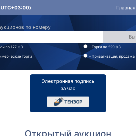
 (UTC+03:00)
Главная
аукционов по номеру
рги по 127 ФЗ
– Торги по 229 ФЗ
ммерческие торги
– Приватизация, продажа
Электронная подпись
за час
Открытый аукцион