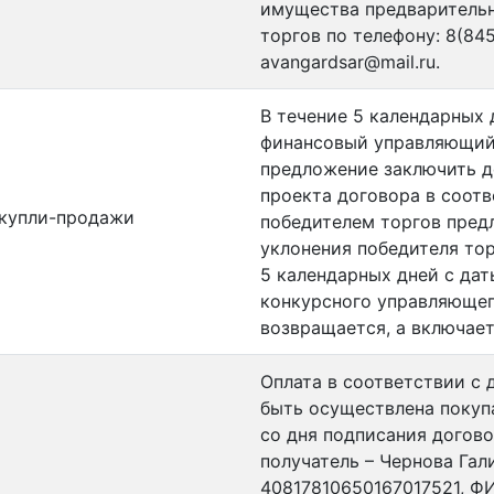
имущества предварительн
торгов по телефону: 8(84
avangardsar@mail.ru.
В течение 5 календарных
финансовый управляющий
предложение заключить д
проекта договора в соот
 купли-продажи
победителем торгов предл
уклонения победителя тор
5 календарных дней с да
конкурсного управляющег
возвращается, а включае
Оплата в соответствии с
быть осуществлена покуп
со дня подписания догов
получатель – Чернова Гали
40817810650167017521, 